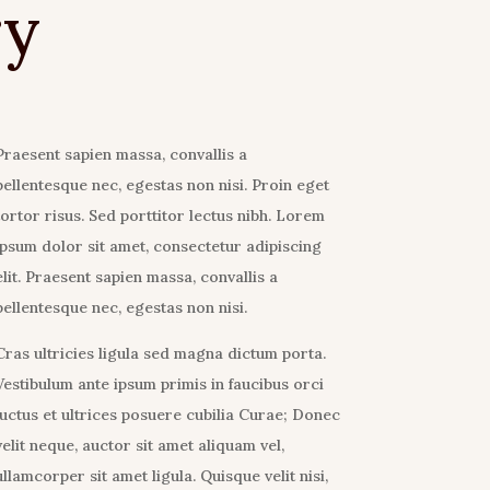
ry
Praesent sapien massa, convallis a
pellentesque nec, egestas non nisi. Proin eget
tortor risus. Sed porttitor lectus nibh. Lorem
ipsum dolor sit amet, consectetur adipiscing
elit. Praesent sapien massa, convallis a
pellentesque nec, egestas non nisi.
Cras ultricies ligula sed magna dictum porta.
Vestibulum ante ipsum primis in faucibus orci
luctus et ultrices posuere cubilia Curae; Donec
velit neque, auctor sit amet aliquam vel,
ullamcorper sit amet ligula. Quisque velit nisi,