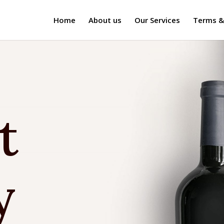
Home
About us
Our Services
Terms &
t
y